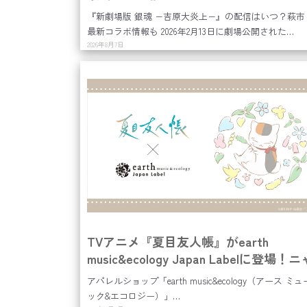
『新劇場版 銀魂 −吉原大炎上−』の配信はいつ？萩市
最新コラボ情報も 2026年2月13日に劇場公開された…
2026年8月7日
TVアニメ『夏目友人帳』がearth
music&ecology Japan Labelに登場！
コ先生をモチーフにしたアイテムが8月
アパレルショップ「earth music&ecology（アース ミ
(金)より受注販売
ック&エコロジー）」…