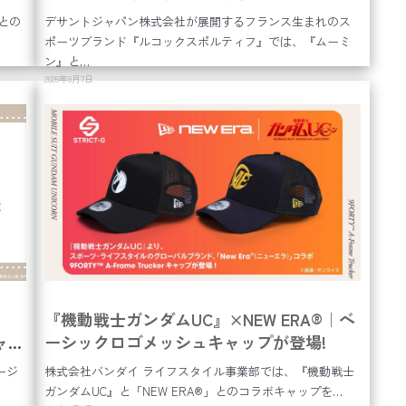
との
デサントジャパン株式会社が展開するフランス生まれのス
ポーツブランド『ルコックスポルティフ』では、『ムーミ
ン』と…
2026年8月7日
『機動戦士ガンダムUC』×NEW ERA®｜ベ
ニャン
ーシックロゴメッシュキャップが登場!
7日
ュージ
株式会社バンダイ ライフスタイル事業部では、『機動戦士
ガンダムUC』と「NEW ERA®」とのコラボキャップを…