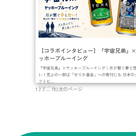
【コラボインタビュー】『宇宙兄弟』
ッホーブルーイング
『宇宙兄弟』×ヤッホーブルーイング｜月が繋ぐ夢と
い！売上の一部は「せりか基金」への寄付にも 日本の
フトビ…
2026年8月4日
1
2
3
…
182
次のページ