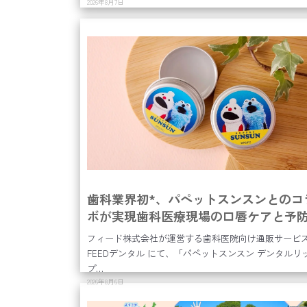
2026年8月7日
歯科業界初*、パペットスンスンとのコ
ボが実現歯科医療現場の口唇ケアと予
慣をもっと楽しく。コラボ第2弾「パペ
フィード株式会社が運営する歯科医院向け通販サービ
トスンスン デンタルリップバーム」7月3
FEEDデンタル にて、「パペットスンスン デンタルリ
日（木）新発売
プ…
2026年8月6日