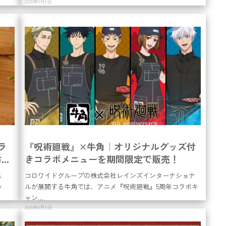
2026年8月6日
ラ
『呪術廻戦』×牛角｜オリジナルグッズ付
防習
きコラボメニューを期間限定で販売！
ッ
ス
コロワイドグループの株式会社レインズインターナショナ
0
ッ
ルが展開する牛角では、アニメ『呪術廻戦』5周年コラボキ
ャン…
2026年8月5日