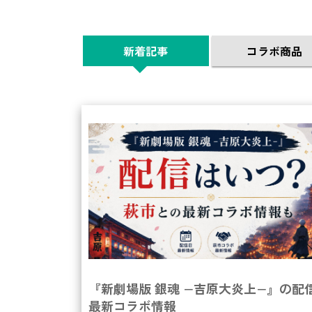
新着記事
コラボ商品
『新劇場版 銀魂 −吉原大炎上−』の配
最新コラボ情報