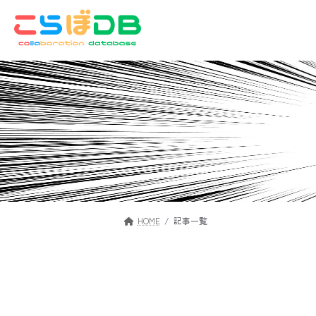
コ
ナ
ン
ビ
テ
ゲ
ン
ー
ツ
シ
へ
ョ
ス
ン
キ
に
ッ
移
プ
動
HOME
記事一覧