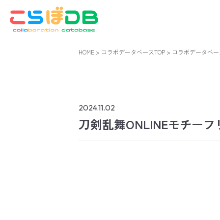
コ
ナ
ン
ビ
テ
ゲ
ン
ー
ツ
シ
HOME
>
コラボデータベースTOP
>
コラボデータベー
へ
ョ
ス
ン
キ
に
ッ
移
2024.11.02
プ
動
刀剣乱舞ONLINEモチーフ