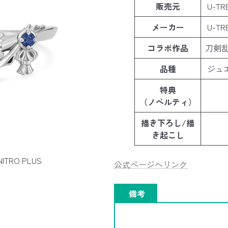
販売元
U-TR
メーカー
U-TR
コラボ作品
刀剣乱
品種
ジュ
特典
（ノベルティ）
描き下ろし/描
き起こし
NITRO PLUS
公式ページへリンク
備考