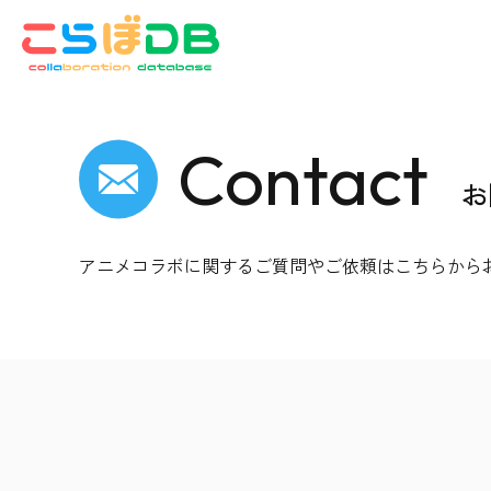
コ
ナ
ン
ビ
テ
ゲ
ン
ー
ツ
シ
へ
ョ
Contact
ス
ン
お
キ
に
ッ
移
プ
動
アニメコラボに関するご質問やご依頼は
こちらから