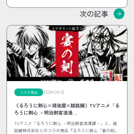
次の記事
2024.06.12
コラボ商品
《るろうに剣心×湖池屋×越銘醸》TVアニメ「る
ろうに剣心 －明治剣客浪漫…
TVアニメ「るろうに剣心 －明治剣客浪漫譚－」と、越
銘醸株式会社とのコラボ商品『るろうに剣心「宴の刻」