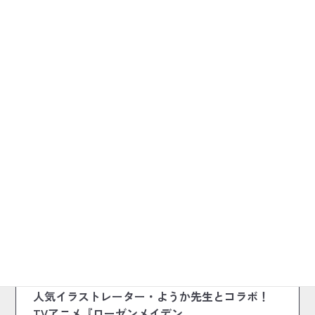
前の記事
2024.06.23
コラボ商品
人気イラストレーター・ようか先生とコラボ！
TVアニメ『ローゼンメイデン…