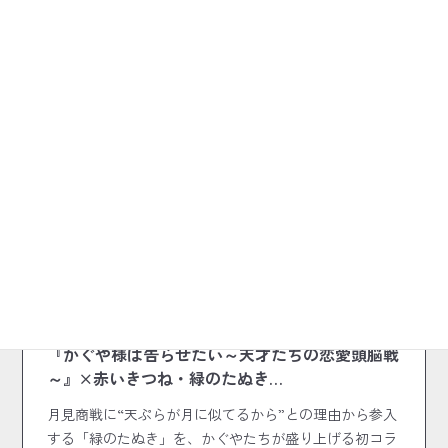
前の記事
2025.09.07
『かぐや様は告らせたい～天才たちの恋愛頭脳戦
～』×赤いきつね・緑のたぬき…
月見商戦に“天ぷらが月に似てるから”との理由から参入
する「緑のたぬき」を、かぐやたちが盛り上げる初コラ