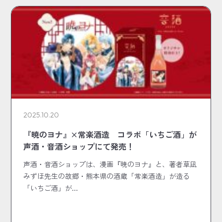
2025.10.20
『暁のヨナ』×常楽酒造 コラボ「いちご酒」が
声酒・音酒ショップにて発売！
声酒・音酒ショップは、漫画『暁のヨナ』と、著者草凪
みずほ先生の故郷・熊本県の酒蔵「常楽酒造」が造る
「いちご酒」が…