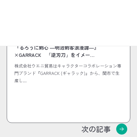
2025.10.19
『るろうに剣心 ―明治剣客浪漫譚―』
×GARRACK 「逆刃刀」をイメー…
株式会社ウエニ貿易はキャラクターコラボレーション専
門ブランド『GARRACK (ギャラック)』から、関市で生
産し…
次の記事