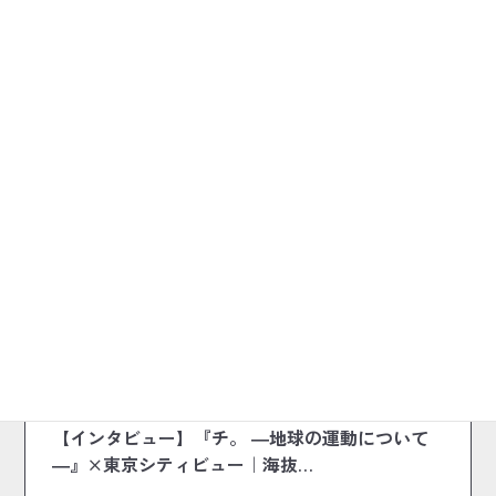
前の記事
2026.04.26
インタビュー
【インタビュー】『チ。 ―地球の運動について
―』×東京シティビュー｜海抜…