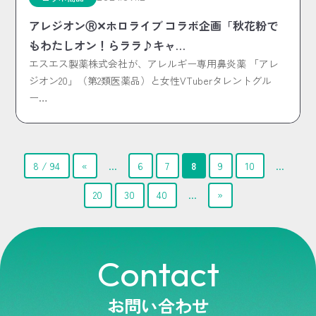
アレジオンⓇ✕ホロライブ コラボ企画「秋花粉で
もわたしオン！らララ♪キャ…
エスエス製薬株式会社が、アレルギー専用鼻炎薬 「アレ
ジオン20」（第2類医薬品）と女性VTuberタレントグル
ー…
8 / 94
«
...
6
7
8
9
10
...
20
30
40
...
»
Contact
お問い合わせ