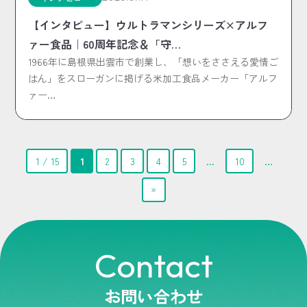
【インタビュー】ウルトラマンシリーズ×アルフ
ァー食品｜60周年記念＆「守…
1966年に島根県出雲市で創業し、「想いをささえる愛情ご
はん」をスローガンに掲げる米加工食品メーカー「アルフ
ァー…
1 / 15
1
2
3
4
5
...
10
...
»
Contact
お問い合わせ