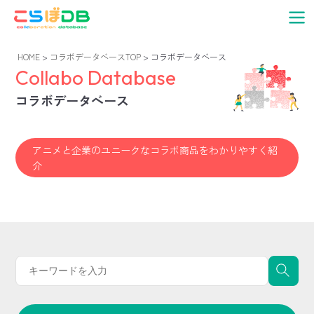
コ
ナ
ン
ビ
テ
ゲ
ン
ー
HOME
>
コラボデータベースTOP
> コラボデータベース
ツ
シ
Collabo Database
へ
ョ
ス
ン
コラボデータベース
キ
に
ッ
移
プ
動
アニメと企業のユニークなコラボ商品をわかりやすく紹
介